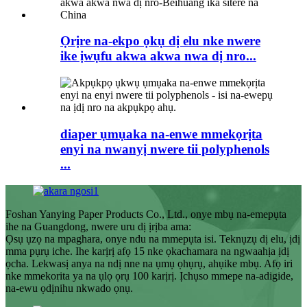
Ọrịre na-ekpo ọkụ dị elu nke nwere
ike ịwụfu akwa akwa nwa dị nro...
diaper ụmụaka na-enwe mmekọrịta
enyi na nwanyị nwere tii polyphenols
...
Foshan Yanying Paper Products Co., Ltd., onye mbụ na-emepụta
ihe na Guangdong, nwere uru dị ịrịba ama:
Ọsụ ụzọ na mpaghara, onye ndu na mmepụta isi. Teknụzụ dị elu, ịdị
mma pụrụ iche. Ihe karịrị afọ 15 nke ọkachamara na ngwaahịa ịdị
ọcha. Lekwasị anya na ndị nne na ụmụ ọhụrụ, ahụike mbụ. Afọ iri
nke mmekorita ya na ụlọ ọrụ 100 karịrị. Ịchụso mmepe na-adigide,
na-ewu ọdịnihu nkwado ọnụ.